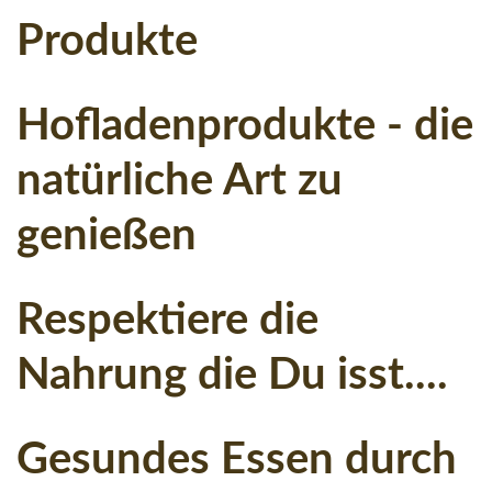
vergessen?
Produkte
Hofladen-
Login
mittels
Facebook
Hofladenprodukte
-
die
natürliche
Art
zu
Login
genießen
with
Respektiere
die
Facebook
Nahrung
die
Du
isst....
Gesundes
Essen
durch