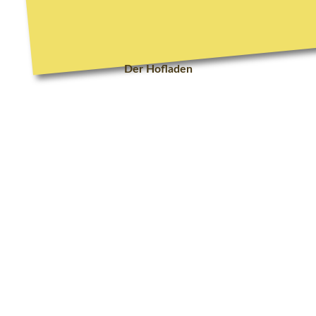
Der
Hofladen
Was
können
Sie
im
neuen
Hofladen
und
der
24h-Verkaufshütte
erwarten?
Weil immer mehr Menschen Produkte aus der nahen Umgebung
schätzen, haben wir unseren Hofladen komplett umgebaut und
erweitert und zusätzlich die Verkaufhütte mit modernen Automaten
ausgestattet. Im August 2020 war Eröffung.
„Ich bin der Meinung, dass VerbraucherInnen über
ihr Einkaufsverhalten entscheiden können, wie die
Zukunft der regionalen Landwirtschaft/Lebensmittel
sein wird. “
Elisabeth Wolf
Neben unseren eigenen Produkten haben wir besonders sorgfältig
regionale Partner
ausgewählt. Unser
Sortiment
wurde mit vielen,
von unseren Kunden nachgefragten Produkten, erweitert.
Die Vorteile für Sie: