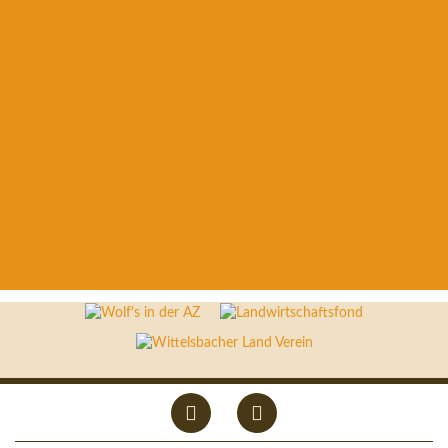
frei Haus in den Längen 25 cm oder 33 cm an.
Nähere Auskunft unter Tel: 0160 90648137
Friedberger
Wochenmarkt
Wir sind freitags auch auf dem Friedberger
Wochenmarkt vertreten.
Überzeugen Sie sich von unserem Angebot.