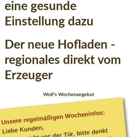
eine
gesunde
Einstellung
dazu
Der
neue
Hofladen
-
regionales
direkt
vom
Erzeuger
Wolf's
Wochenangebot
Unsere regelmäßigen Wocheninfos:
Liebe Kunden,
Ostern steht vor der Tür, bitte denkt